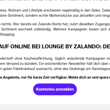
s, Wohnen und Lifestyle erscheinen regelmäßig in den Sales. Dabei i
Ware-Sortiment, sondern echte Markenstücke aus aktuellen und verga
 zu nichts. Wer bereits ein Zalando-Konto hat, nutzt dieselben Zugang
as Sortiment wechselt vollständig. Mehrere Kampagnen lassen sich
-Shopping.
UF ONLINE BEI LOUNGE BY ZALANDO: DE
iedschaft ohne Kaufverpflichtung, täglich anlaufende Kampagnen 
einem Versand zu bündeln. Ein wöchentlicher Newsletter hält dich übe
nen guten Fabrikverkauf ausmacht, ohne das Gedränge am Samstagvor
e Angebote, nur für kurze Zeit verfügbar. Melde dich an und spare
Kostenlos anmelden