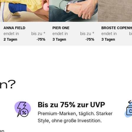
ANNA FIELD
PIER ONE
BROSTE COPEN
endet in
bis zu *
endet in
bis zu *
endet in
b
2 Tagen
-75%
3 Tagen
-75%
3 Tagen
en?
Bis zu 75% zur UVP
Premium-Marken, täglich. Starker
Style, ohne große Investition.
en