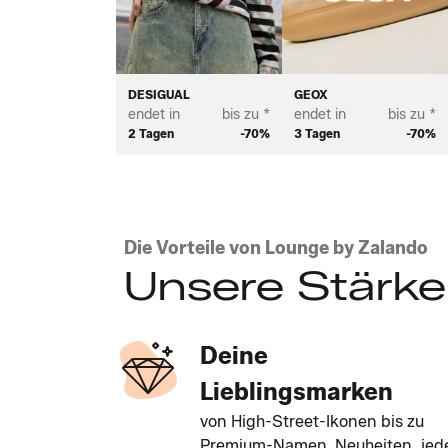
DESIGUAL
GEOX
endet in
bis zu *
endet in
bis zu *
2 Tagen
-70%
3 Tagen
-70%
Die Vorteile von Lounge by Zalando
Unsere Stärk
Deine
Lieblingsmarken
von High-Street-Ikonen bis zu
Premium-Namen. Neuheiten, jed