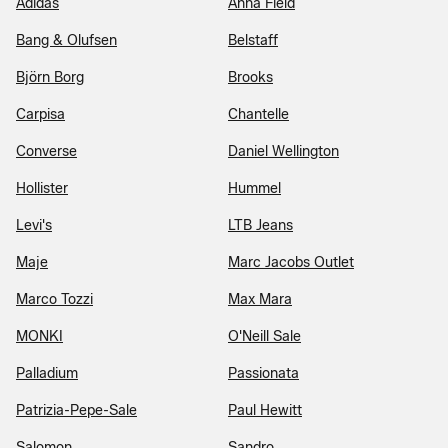
Adidas
Anna Field
Bang & Olufsen
Belstaff
Björn Borg
Brooks
Carpisa
Chantelle
Converse
Daniel Wellington
Hollister
Hummel
Levi's
LTB Jeans
Maje
Marc Jacobs Outlet
Marco Tozzi
Max Mara
MONKI
O'Neill Sale
Palladium
Passionata
Patrizia-Pepe-Sale
Paul Hewitt
Salomon
Sandro