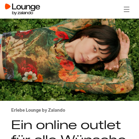
Menü ö
Erlebe Lounge by Zalando
Ein online outlet