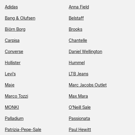
Adidas
Anna Field
Bang & Olufsen
Belstaff
Björn Borg
Brooks
Carpisa
Chantelle
Converse
Daniel Wellington
Hollister
Hummel
Levi's
LTB Jeans
Maje
Marc Jacobs Outlet
Marco Tozzi
Max Mara
MONKI
O'Neill Sale
Palladium
Passionata
Patrizia-Pepe-Sale
Paul Hewitt