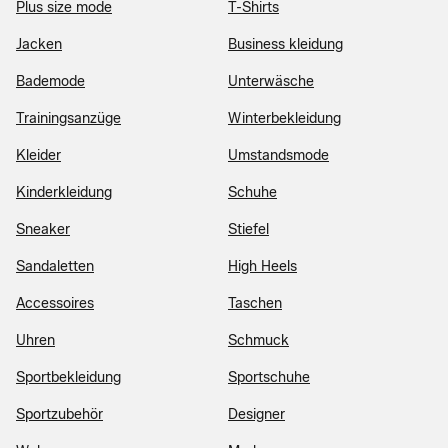
Plus size mode
T-Shirts
Jacken
Business kleidung
Bademode
Unterwäsche
Trainingsanzüge
Winterbekleidung
Kleider
Umstandsmode
Kinderkleidung
Schuhe
Sneaker
Stiefel
Sandaletten
High Heels
Accessoires
Taschen
Uhren
Schmuck
Sportbekleidung
Sportschuhe
Sportzubehör
Designer