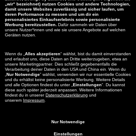
zalando-prive.es
zalando-lounge.cz
zalando-lounge.lt
zalando-lounge.sk
zalando-lounge.ro
zalando-lounge.hr
zalando-lounge.si
zalando-lounge.hu
zalando-lounge.lu
zalando-lounge.ee
zalando-lounge.lv
zalando-lounge.no
Du findest uns
auch bei
Facebook
Instagram
*Im Vergleich zur
unverbindlichen Preisempfehlung
.