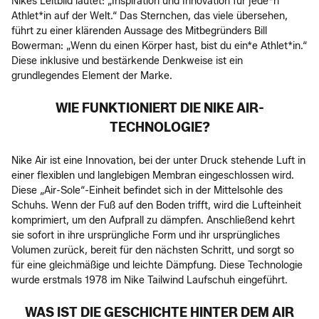
Nikes Leitbild lautet: „Inspiration und Innovation für jede*n
Athlet*in auf der Welt.“ Das Sternchen, das viele übersehen,
führt zu einer klärenden Aussage des Mitbegründers Bill
Bowerman: „Wenn du einen Körper hast, bist du ein*e Athlet*in.“
Diese inklusive und bestärkende Denkweise ist ein
grundlegendes Element der Marke.
WIE FUNKTIONIERT DIE NIKE AIR-
TECHNOLOGIE?
Nike Air ist eine Innovation, bei der unter Druck stehende Luft in
einer flexiblen und langlebigen Membran eingeschlossen wird.
Diese „Air-Sole“-Einheit befindet sich in der Mittelsohle des
Schuhs. Wenn der Fuß auf den Boden trifft, wird die Lufteinheit
komprimiert, um den Aufprall zu dämpfen. Anschließend kehrt
sie sofort in ihre ursprüngliche Form und ihr ursprüngliches
Volumen zurück, bereit für den nächsten Schritt, und sorgt so
für eine gleichmäßige und leichte Dämpfung. Diese Technologie
wurde erstmals 1978 im Nike Tailwind Laufschuh eingeführt.
WAS IST DIE GESCHICHTE HINTER DEM AIR