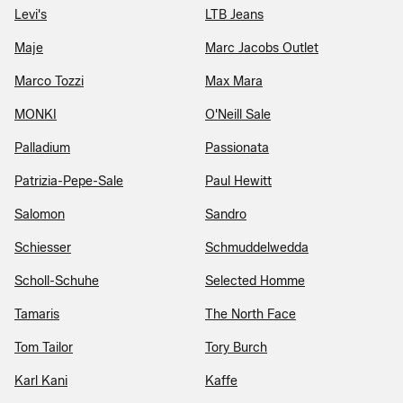
Levi's
LTB Jeans
Maje
Marc Jacobs Outlet
Marco Tozzi
Max Mara
MONKI
O'Neill Sale
Palladium
Passionata
Patrizia-Pepe-Sale
Paul Hewitt
Salomon
Sandro
Schiesser
Schmuddelwedda
Scholl-Schuhe
Selected Homme
Tamaris
The North Face
Tom Tailor
Tory Burch
Karl Kani
Kaffe