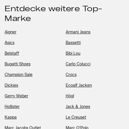
Entdecke weitere Top-
Marke
Aigner
Armani Jeans
Asics
Bassetti
Belstaff
Bibi Lou
Bugatti Shoes
Carlo Colucci
Champion Sale
Crocs
Dickies
Ecoalf Jacken
Gerry Weber
Högl
Hollister
Jack & Jones
Kappa
Le Creuset
Marc Jacobs Outlet
Marc O'Polo