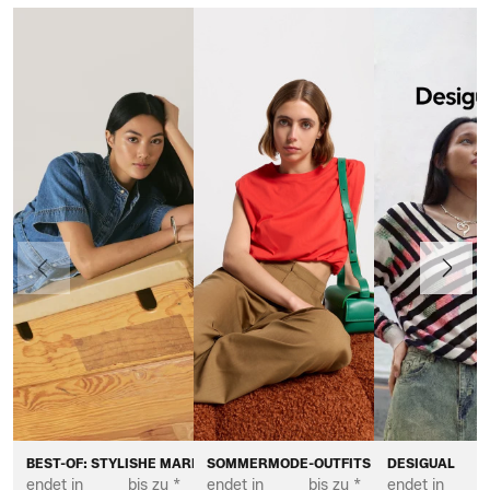
Vorherige
Weiter
BEST-OF: STYLISHE MARKEN FÜR DAMEN
SOMMERMODE-OUTFITS FÜR DAMEN
DESIGUAL
endet in
bis zu *
endet in
bis zu *
endet in