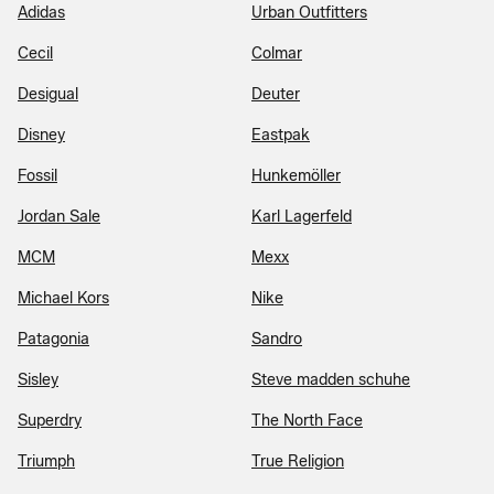
Adidas
Urban Outfitters
Cecil
Colmar
Desigual
Deuter
Disney
Eastpak
Fossil
Hunkemöller
Jordan Sale
Karl Lagerfeld
MCM
Mexx
Michael Kors
Nike
Patagonia
Sandro
Sisley
Steve madden schuhe
Superdry
The North Face
Triumph
True Religion