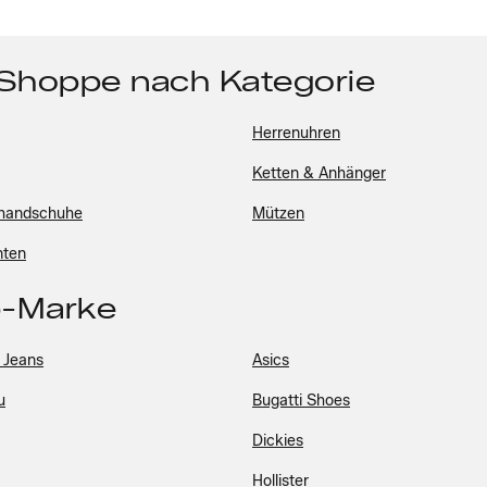
 Shoppe nach Kategorie
Herrenuhren
Ketten & Anhänger
handschuhe
Mützen
nten
p-Marke
 Jeans
Asics
u
Bugatti Shoes
Dickies
Hollister