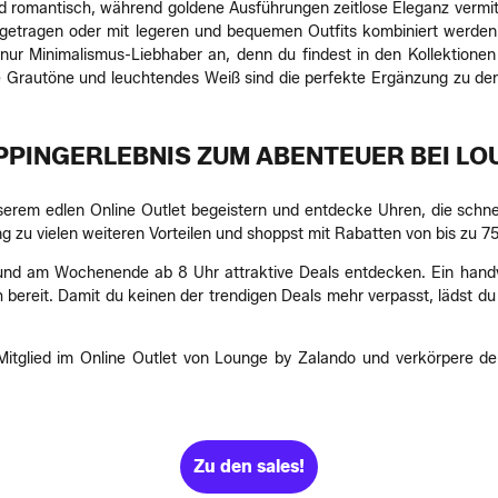
nd romantisch, während goldene Ausführungen zeitlose Eleganz vermi
t getragen oder mit legeren und bequemen Outfits kombiniert werden
t nur Minimalismus-Liebhaber an, denn du findest in den Kollektionen
te Grautöne und leuchtendes Weiß sind die perfekte Ergänzung zu den
PPINGERLEBNIS ZUM ABENTEUER BEI LO
nserem edlen Online Outlet begeistern und entdecke Uhren, die schn
u vielen weiteren Vorteilen und shoppst mit Rabatten von bis zu 75
und am Wochenende ab 8 Uhr attraktive Deals entdecken. Ein hand
ch bereit. Damit du keinen der trendigen Deals mehr verpasst, lädst 
tglied im Online Outlet von Lounge by Zalando und verkörpere dein
Zu den sales!