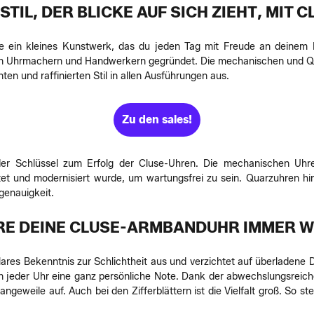
STIL, DER BLICKE AUF SICH ZIEHT, MIT
 ein kleines Kunstwerk, das du jeden Tag mit Freude an deinem H
 Uhrmachern und Handwerkern gegründet. Die mechanischen und Qu
ten und raffinierten Stil in allen Ausführungen aus.
Zu den sales!
der Schlüssel zum Erfolg der Cluse-Uhren. Die mechanischen Uhre
t und modernisiert wurde, um wartungsfrei zu sein. Quarzuhren hi
genauigkeit.
RE DEINE CLUSE-ARMBANDUHR IMMER W
ares Bekenntnis zur Schlichtheit aus und verzichtet auf überladene
en jeder Uhr eine ganz persönliche Note. Dank der abwechslungsrei
ngeweile auf. Auch bei den Zifferblättern ist die Vielfalt groß. So s