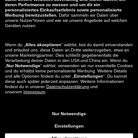
zalando-lounge.lt
zalando-lounge.sk
zalando-lounge.ro
zalando-lounge.hr
zalando-lounge.si
zalando-lounge.hu
zalando-lounge.lu
zalando-lounge.ee
zalando-lounge.lv
zalando-lounge.no
Du findest uns
auch bei
Facebook
Instagram
*Im Vergleich zur
unverbindlichen Preisempfehlung
.