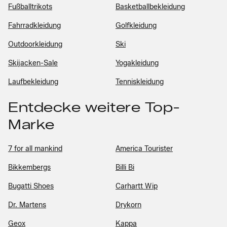
Fußballtrikots
Basketballbekleidung
Fahrradkleidung
Golfkleidung
Outdoorkleidung
Ski
Skijacken-Sale
Yogakleidung
Laufbekleidung
Tenniskleidung
Entdecke weitere Top-
Marke
7 for all mankind
America Tourister
Bikkembergs
Billi Bi
Bugatti Shoes
Carhartt Wip
Dr. Martens
Drykorn
Geox
Kappa