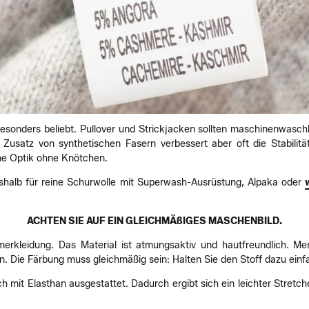
besonders beliebt. Pullover und Strickjacken sollten maschinenwaschb
 Zusatz von synthetischen Fasern verbessert aber oft die Stabilit
ne Optik ohne Knötchen.
deshalb für reine Schurwolle mit Superwash-Ausrüstung, Alpaka oder
ACHTEN SIE AUF EIN GLEICHMÄßIGES MASCHENBILD.
rkleidung. Das Material ist atmungsaktiv und hautfreundlich. Mer
 Die Färbung muss gleichmäßig sein: Halten Sie den Stoff dazu einfa
ch mit Elasthan ausgestattet. Dadurch ergibt sich ein leichter Stretch