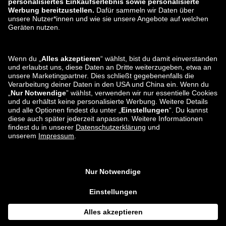
zalando-lounge.ro
zalando-lounge.hr
zalando-lounge.si
zalando-lounge.hu
zalando-lounge.lu
zalando-lounge.ee
zalando-lounge.lv
zalando-lounge.no
Du findest uns
auch bei
Facebook
Instagram
*Im Vergleich zur
unverbindlichen Preisempfehlung
.