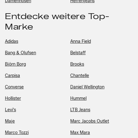
Damenhosen
Herrenjeans
Entdecke weitere Top-
Marke
Adidas
Anna Field
Bang & Olufsen
Belstaff
Björn Borg
Brooks
Carpisa
Chantelle
Converse
Daniel Wellington
Hollister
Hummel
Levi's
LTB Jeans
Maje
Marc Jacobs Outlet
Marco Tozzi
Max Mara