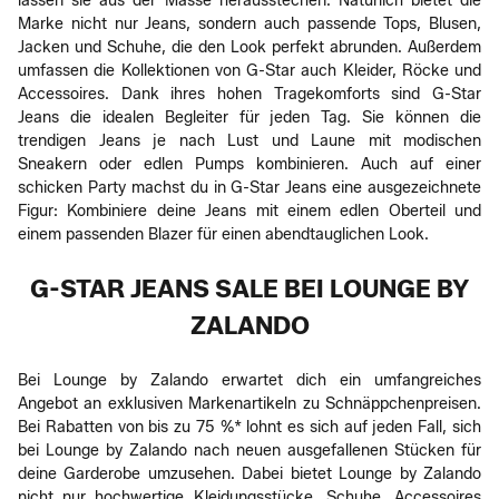
lassen sie aus der Masse herausstechen. Natürlich bietet die
Marke nicht nur Jeans, sondern auch passende Tops, Blusen,
Jacken und Schuhe, die den Look perfekt abrunden. Außerdem
umfassen die Kollektionen von G-Star auch Kleider, Röcke und
Accessoires. Dank ihres hohen Tragekomforts sind G-Star
Jeans die idealen Begleiter für jeden Tag. Sie können die
trendigen Jeans je nach Lust und Laune mit modischen
Sneakern oder edlen Pumps kombinieren. Auch auf einer
schicken Party machst du in G-Star Jeans eine ausgezeichnete
Figur: Kombiniere deine Jeans mit einem edlen Oberteil und
einem passenden Blazer für einen abendtauglichen Look.
G-STAR JEANS SALE BEI LOUNGE BY
ZALANDO
Bei Lounge by Zalando erwartet dich ein umfangreiches
Angebot an exklusiven Markenartikeln zu Schnäppchenpreisen.
Bei Rabatten von bis zu 75 %* lohnt es sich auf jeden Fall, sich
bei Lounge by Zalando nach neuen ausgefallenen Stücken für
deine Garderobe umzusehen. Dabei bietet Lounge by Zalando
nicht nur hochwertige Kleidungsstücke, Schuhe, Accessoires