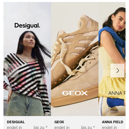
Vorherige
Weiter
DESIGUAL
GEOX
ANNA FIELD
endet in
bis zu *
endet in
bis zu *
endet in