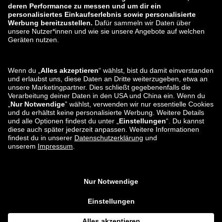
zalando-lounge.lt
zalando-lounge.sk
zalando-lounge.ro
zalando-lounge.hr
zalando-lounge.si
zalando-lounge.hu
zalando-lounge.lu
zalando-lounge.ee
zalando-lounge.lv
zalando-lounge.no
Du findest uns
auch bei
Facebook
Instagram
*Im Vergleich zur
unverbindlichen Preisempfehlung
.