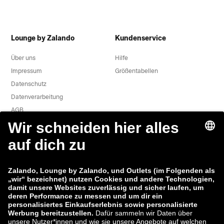
Lounge by Zalando
Kundenservice
Über uns
Hilfe
Impressum
Größentabellen
Datenschutz
Datenverarbeitung
AGB
Widerruf
Karriere
Sicherheitslücke melden
Produktsicherheit
Zalando-Gruppe
Zahlungsmethoden
Zalando
ABOUT YOU