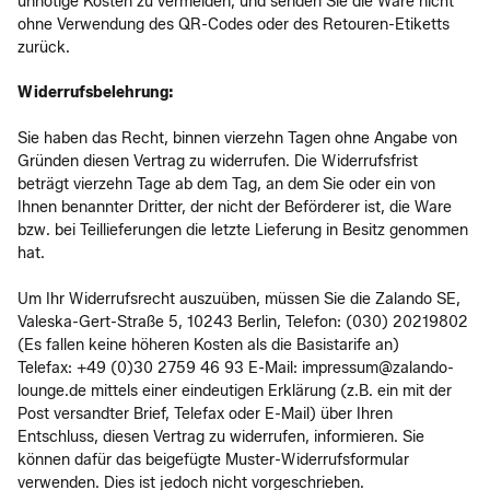
unnötige Kosten zu vermeiden, und senden Sie die Ware nicht
ohne Verwendung des QR-Codes oder des Retouren-Etiketts
zurück.
Widerrufsbelehrung:
Sie haben das Recht, binnen vierzehn Tagen ohne Angabe von
Gründen diesen Vertrag zu widerrufen. Die Widerrufsfrist
beträgt vierzehn Tage ab dem Tag, an dem Sie oder ein von
Ihnen benannter Dritter, der nicht der Beförderer ist, die Ware
bzw. bei Teillieferungen die letzte Lieferung in Besitz genommen
hat.
Um Ihr Widerrufsrecht auszuüben, müssen Sie die Zalando SE,
Valeska-Gert-Straße 5, 10243 Berlin, Telefon: (030) 20219802
(Es fallen keine höheren Kosten als die Basistarife an)
Telefax: +49 (0)30 2759 46 93 E-Mail: impressum@zalando-
lounge.de mittels einer eindeutigen Erklärung (z.B. ein mit der
Post versandter Brief, Telefax oder E-Mail) über Ihren
Entschluss, diesen Vertrag zu widerrufen, informieren. Sie
können dafür das beigefügte Muster-Widerrufsformular
verwenden. Dies ist jedoch nicht vorgeschrieben.