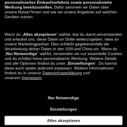
zalando-lounge.ro
zalando-lounge.hr
zalando-lounge.si
zalando-lounge.hu
zalando-lounge.lu
zalando-lounge.ee
zalando-lounge.lv
zalando-lounge.no
Du findest uns
auch bei
Facebook
Instagram
*Im Vergleich zur
unverbindlichen Preisempfehlung
.