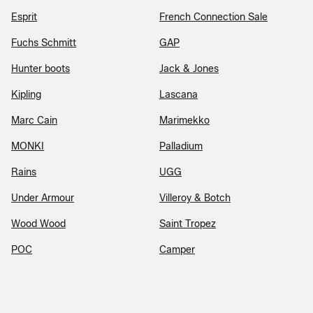
Esprit
French Connection Sale
Fuchs Schmitt
GAP
Hunter boots
Jack & Jones
Kipling
Lascana
Marc Cain
Marimekko
MONKI
Palladium
Rains
UGG
Under Armour
Villeroy & Botch
Wood Wood
Saint Tropez
POC
Camper