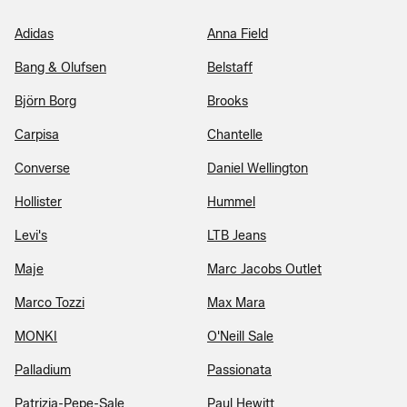
Adidas
Anna Field
Bang & Olufsen
Belstaff
Björn Borg
Brooks
Carpisa
Chantelle
Converse
Daniel Wellington
Hollister
Hummel
Levi's
LTB Jeans
Maje
Marc Jacobs Outlet
Marco Tozzi
Max Mara
MONKI
O'Neill Sale
Palladium
Passionata
Patrizia-Pepe-Sale
Paul Hewitt