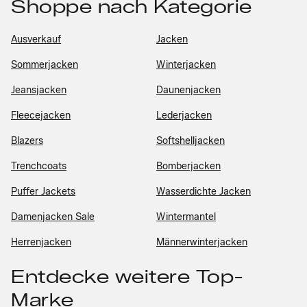
Shoppe nach Kategorie
Ausverkauf
Jacken
Sommerjacken
Winterjacken
Jeansjacken
Daunenjacken
Fleecejacken
Lederjacken
Blazers
Softshelljacken
Trenchcoats
Bomberjacken
Puffer Jackets
Wasserdichte Jacken
Damenjacken Sale
Wintermantel
Herrenjacken
Männerwinterjacken
Entdecke weitere Top-
Marke