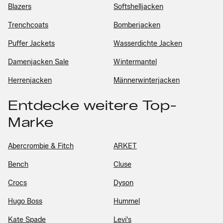
Blazers
Softshelljacken
Trenchcoats
Bomberjacken
Puffer Jackets
Wasserdichte Jacken
Damenjacken Sale
Wintermantel
Herrenjacken
Männerwinterjacken
Entdecke weitere Top-
Marke
Abercrombie & Fitch
ARKET
Bench
Cluse
Crocs
Dyson
Hugo Boss
Hummel
Kate Spade
Levi's