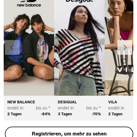
Vorherige
Weiter
NEW BALANCE
DESIGUAL
VILA
endet in
bis zu *
endet in
bis zu *
endet in
2 Tagen
-84%
3 Tagen
-70%
2 Tagen
Registrieren, um mehr zu sehen