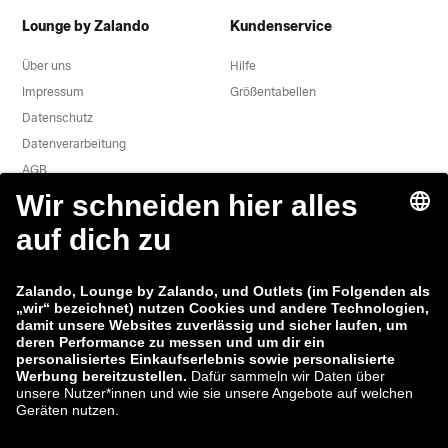
Lounge by Zalando
Kundenservice
Über uns
Hilfe
Impressum
Größentabellen
Datenschutz
Datenverarbeitung
AGB
Widerruf
Karriere
Sicherheitslücke melden
Produktsicherheit
Zalando-Gruppe
Zahlungsmethoden
Zalando
ABOUT YOU