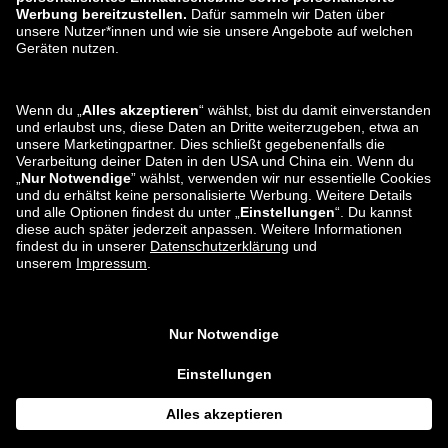
zalando-lounge.ro
zalando-lounge.hr
zalando-lounge.si
zalando-lounge.hu
zalando-lounge.lu
zalando-lounge.ee
zalando-lounge.lv
zalando-lounge.no
Du findest uns
auch bei
Facebook
Instagram
*Im Vergleich zur
unverbindlichen Preisempfehlung
.