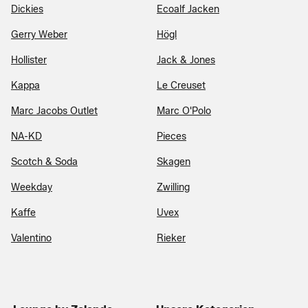
Dickies
Ecoalf Jacken
Gerry Weber
Högl
Hollister
Jack & Jones
Kappa
Le Creuset
Marc Jacobs Outlet
Marc O'Polo
NA-KD
Pieces
Scotch & Soda
Skagen
Weekday
Zwilling
Kaffe
Uvex
Valentino
Rieker