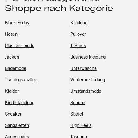
Shoppe nach Kategorie
Black Friday
Kleidung
Hosen
Pullover
Plus size mode
T-Shirts
Jacken
Business kleidung
Bademode
Unterwäsche
Trainingsanzüge
Winterbekleidung
Kleider
Umstandsmode
Kinderkleidung
Schuhe
Sneaker
Stiefel
Sandaletten
High Heels
Accessoires
Taschen