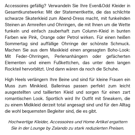
Accessoires gefällig? Verwandeln Sie Ihre Even&Odd Kleider in
Gesamtkunstwerke: Mit der Statementkette, die das schlichte
schwarze Skaterkleid zum Abend-Dress macht, mit funkelnden
Steinen an Armreifen und Ohrringen, die mit Ihnen um die Wette
funkeln und einfach zauberhaft zum Column-Kleid in bunten
Farben wie Pink, Orange oder Petrol wirken. Für einen heißen
Sommertag sind auffällige Ohrringe der schönste Schmuck.
Machen Sie aus dem Maxikleid einen angesagten Boho-Look:
Mit Feder-Ohrringen, Perlenanhängern oder gefächerten
Elementen und einem Fußkettchen, das unter dem langen
Rockteil hervorblitzt. Und dann wären da noch die Schuhe.
High Heels verlängern Ihre Beine und sind für kleine Frauen ein
Muss zum Minikleid. Ballerinas passen perfekt zum leicht
ausgestellten und taillierten Kleid und sorgen für einen zart
romantischen Look. Sportlich wird Ihr Outfit mit Sneakern, die
zu einem Midikleid derzeit total angesagt sind und für den Alltag
die wohl bequemsten Begleiter sind, die es gibt.
Hochwertige Kleider, Accessoires und Home Artikel ergattern
Sie in der Lounge by Zalando zu stark reduzierten Preisen.