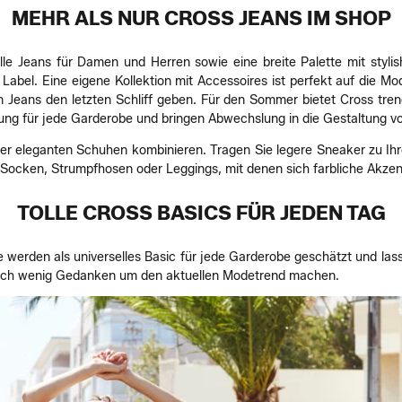
MEHR ALS NUR CROSS JEANS IM SHOP
olle Jeans für Damen und Herren sowie eine breite Palette mit stylis
bel. Eine eigene Kollektion mit Accessoires ist perfekt auf die 
n Jeans den letzten Schliff geben. Für den Sommer bietet Cross tre
zung für jede Garderobe und bringen Abwechslung in die Gestaltung vo
 oder eleganten Schuhen kombinieren. Tragen Sie legere Sneaker zu I
cken, Strumpfhosen oder Leggings, mit denen sich farbliche Akzent
TOLLE CROSS BASICS FÜR JEDEN TAG
 werden als universelles Basic für jede Garderobe geschätzt und lasse
n sich wenig Gedanken um den aktuellen Modetrend machen.