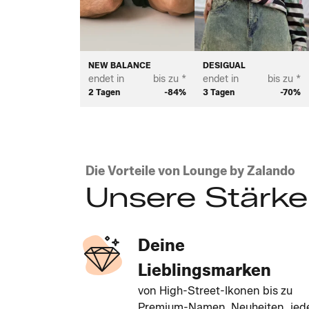
NEW BALANCE
DESIGUAL
endet in
bis zu *
endet in
bis zu *
2 Tagen
-84%
3 Tagen
-70%
Die Vorteile von Lounge by Zalando
Unsere Stärk
Deine
Lieblingsmarken
von High-Street-Ikonen bis zu
Premium-Namen. Neuheiten, jed