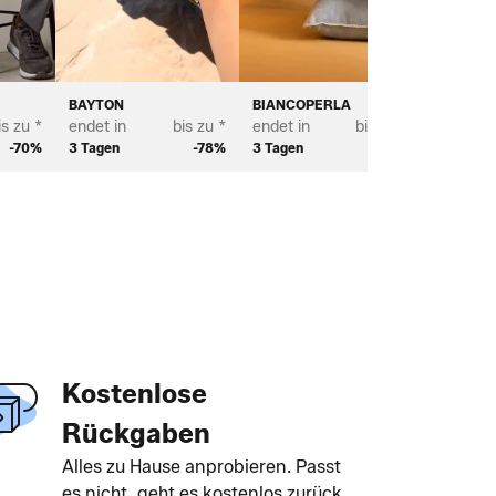
BAYTON
BIANCOPERLA
SCOTT 
is zu *
endet in
bis zu *
endet in
bis zu *
endet in
-70%
3 Tagen
-78%
3 Tagen
-70%
2 Tagen
Kostenlose
Rückgaben
Alles zu Hause anprobieren. Passt
es nicht, geht es kostenlos zurück.