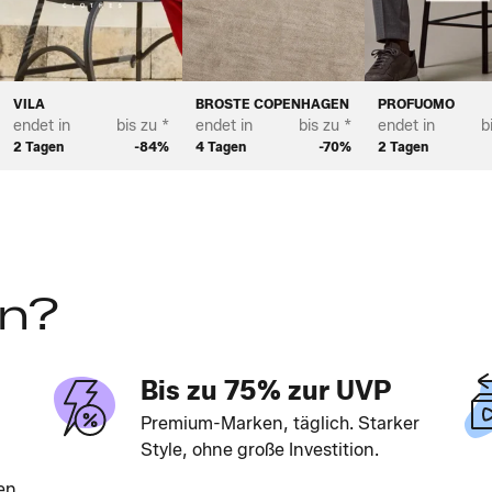
VILA
BROSTE COPENHAGEN
PROFUOMO
endet in
bis zu *
endet in
bis zu *
endet in
b
2 Tagen
-84%
4 Tagen
-70%
2 Tagen
en?
Bis zu 75% zur UVP
Premium-Marken, täglich. Starker
Style, ohne große Investition.
en