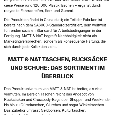
recycelten PET-Flaschen. Pro Jahr verarbeitet MATT & NAT auf
diese Weise rund 120.000 Plastikflaschen – ergänzt durch
recycelte Fahrradreifen, Kork und Gummi.
Die Produktion findet in China statt; ein Teil der Fabriken ist
bereits nach dem SA8000-Standard zertifiziert, dem weltweit
führenden sozialen Standard für Arbeitsbedingungen in der
Fertigung. MATT & NAT begreift Nachhaltigkeit nicht als
Marketingversprechen, sondern als konsequente Haltung, die
sich durch jede Kollektion zieht.
MATT & NAT TASCHEN, RUCKSÄCKE
UND SCHUHE: DAS SORTIMENT IM
ÜBERBLICK
Das Produktuniversum von MATT & NAT ist breiter, als viele
vermuten. Im Bereich Taschen reicht das Angebot von
Rucksäcken und Crossbody-Bags über Shopper und Weekender
bis hin zu Gürteltaschen, Clutches und sogar Wickeltaschen.
Das Zubehör umfasst Geldbörsen, Kulturtaschen,