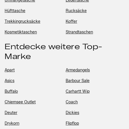
Umhängetasche
Ledertasche
Hüfttasche
Rucksäcke
Trekkingrucksäcke
Koffer
Kosmetiktaschen
Strandtaschen
Entdecke weitere Top-
Marke
Apart
Armedangels
Asics
Barbour Sale
Buffalo
Carhartt Wip
Chiemsee Outlet
Coach
Deuter
Dickies
Drykorn
Flipflop