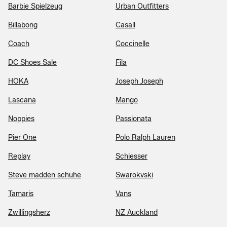
Barbie Spielzeug
Urban Outfitters
Billabong
Casall
Coach
Coccinelle
DC Shoes Sale
Fila
HOKA
Joseph Joseph
Lascana
Mango
Noppies
Passionata
Pier One
Polo Ralph Lauren
Replay
Schiesser
Steve madden schuhe
Swarokvski
Tamaris
Vans
Zwillingsherz
NZ Auckland