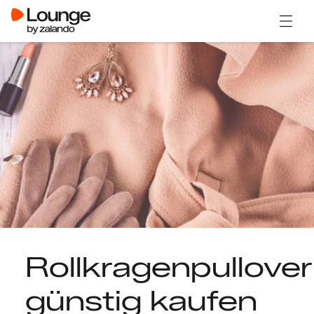
Menü ö
Rollkragenpullover
günstig kaufen