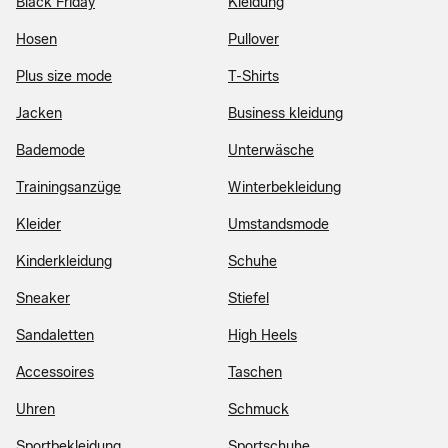
Black Friday
Kleidung
Hosen
Pullover
Plus size mode
T-Shirts
Jacken
Business kleidung
Bademode
Unterwäsche
Trainingsanzüge
Winterbekleidung
Kleider
Umstandsmode
Kinderkleidung
Schuhe
Sneaker
Stiefel
Sandaletten
High Heels
Accessoires
Taschen
Uhren
Schmuck
Sportbekleidung
Sportschuhe