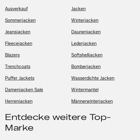
Ausverkauf
Jacken
Sommerjacken
Winterjacken
Jeansjacken
Daunenjacken
Fleecejacken
Lederjacken
Blazers
Softshelljacken
Trenchcoats
Bomberjacken
Puffer Jackets
Wasserdichte Jacken
Damenjacken Sale
Wintermantel
Herrenjacken
Männerwinterjacken
Entdecke weitere Top-
Marke