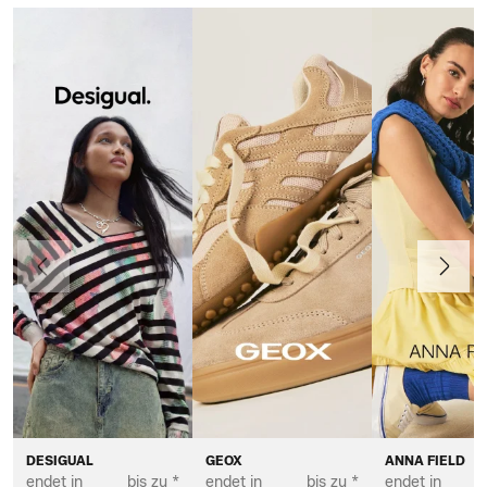
Vorherige
Weiter
DESIGUAL
GEOX
ANNA FIELD
endet in
bis zu *
endet in
bis zu *
endet in