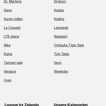
Dr. Martens
Drykorn
Geox
Kappa
Karen millen
Kipling
Le Creuset
Leonardo
LTB Jeans
Napapijri
Nike
Onitsuka Tiger Sale
Rains
Tom Tailor
Twinset sale
Vans
Versace
Weekday
Uvex
Lounge by Zalando
Unsere Kategorien