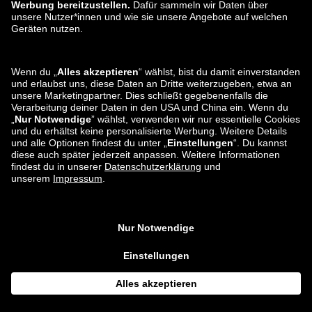
zalando-lounge.ro
zalando-lounge.hr
zalando-lounge.si
zalando-lounge.hu
zalando-lounge.lu
zalando-lounge.ee
zalando-lounge.lv
zalando-lounge.no
Du findest uns
auch bei
Facebook
Instagram
*Im Vergleich zur
unverbindlichen Preisempfehlung
.