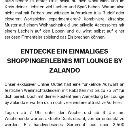
auszusehen: In erster Linie sollst du dich wohlfühlen und im
Kreis deiner Liebsten viel Lachen und Spaß haben. Warum also
nicht mal mit Farben und witzigen Aufdrucken à la Rudolf oder
cleveren Wortspielen experimentieren? Kombiniere kitschige
Muster auf einem Weihnachtskleid und stilvolle Accessoires mit
einem Lächeln auf den Lippen und du wirst selbst auf einer
seriösen Firmenfeier spielend das Eis brechen können.
ENTDECKE EIN EINMALIGES
SHOPPINGERLEBNIS MIT LOUNGE BY
ZALANDO
Unser exklusiver Online Outlet hält eine funkelnde Auswahl an
festlichen Weihnachtskleidern mit Rabatten mit bis zu 75 %* für
dich bereit. Doch mit deiner kostenfreien Anmeldung bei Lounge
by Zalando erwarten dich noch viele weitere attraktive Vorteile.
Täglich ab 7 Uhr unter der Woche und ab 8 Uhr am
Wochenende warten aktuelle Deals darauf, von dir entdeckt zu
werden. Ein handverlesenes Sortiment aus über 2.500