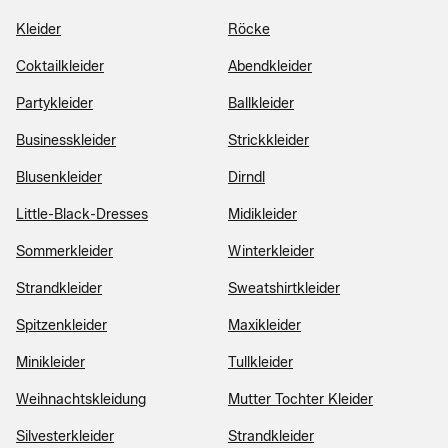
Kleider
Röcke
Coktailkleider
Abendkleider
Partykleider
Ballkleider
Businesskleider
Strickkleider
Blusenkleider
Dirndl
Little-Black-Dresses
Midikleider
Sommerkleider
Winterkleider
Strandkleider
Sweatshirtkleider
Spitzenkleider
Maxikleider
Minikleider
Tullkleider
Weihnachtskleidung
Mutter Tochter Kleider
Silvesterkleider
Strandkleider