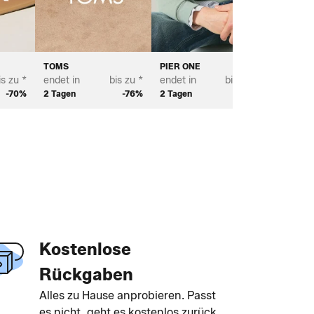
TOMS
PIER ONE
BJÖRN
is zu *
endet in
bis zu *
endet in
bis zu *
endet in
-70%
2 Tagen
-76%
2 Tagen
-75%
4 Tagen
Kostenlose
Rückgaben
Alles zu Hause anprobieren. Passt
es nicht, geht es kostenlos zurück.