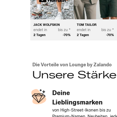
JACK WOLFSKIN
TOM TAILOR
endet in
bis zu *
endet in
bis zu *
2 Tagen
-70%
2 Tagen
-70%
Die Vorteile von Lounge by Zalando
Unsere Stärk
Deine
Lieblingsmarken
von High-Street-Ikonen bis zu
Premium-Namen. Neuheiten, jed