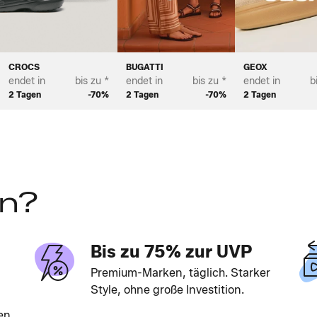
CROCS
BUGATTI
GEOX
endet in
bis zu *
endet in
bis zu *
endet in
b
2 Tagen
-70%
2 Tagen
-70%
2 Tagen
en?
Bis zu 75% zur UVP
Premium-Marken, täglich. Starker
Style, ohne große Investition.
en